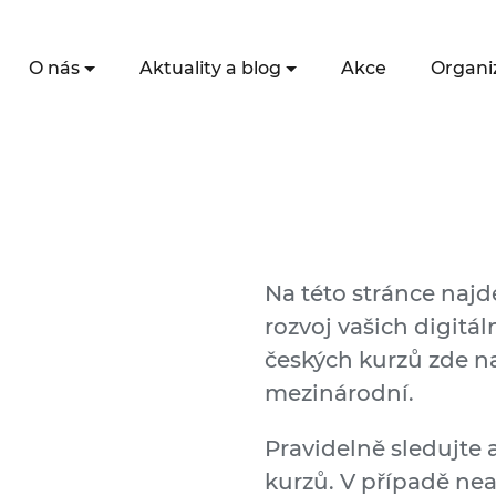
O nás
Aktuality a blog
Akce
Organi
Na této stránce naj
rozvoj vašich digitá
českých kurzů zde na
mezinárodní.
Pravidelně sledujte 
kurzů. V případě ne