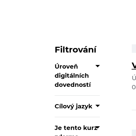
Filtrování
Úroveň
digitálních
Ú
dovedností
0
Cílový jazyk
Je tento kurz