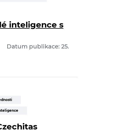
é inteligence s
Datum publikace: 25.
ednosti
nteligence
Czechitas