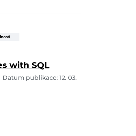
dnosti
es with SQL
Datum publikace: 12. 03.
nkování
pěvků