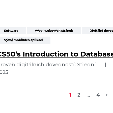
Software
Vývoj webových stránek
Digitální dove
Vývoj mobilních aplikací
CS50’s Introduction to Databas
roveň digitálních dovedností: Střední
|
025
Strá
1
2
…
4
přís