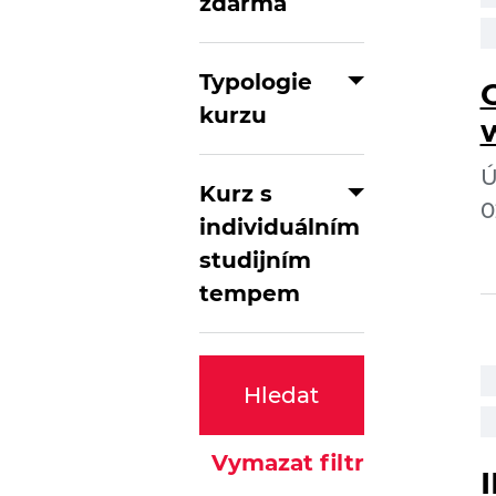
zdarma
Typologie
kurzu
Ú
Kurz s
0
individuálním
studijním
tempem
Hledat
Vymazat filtr
I