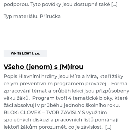
podporou. Tyto povídky jsou dostupné také […]
Typ materiálu: Příručka
WHITE LIGHT I, z.ú.
Všeho (jenom) s (M)írou
Popis Hlavními hrdiny jsou Míra a Míra, kteří žáky
celým preventivním programem provázejí. Forma
zpracování témat a průběh lekcí jsou přizpůsobeny
věku žáků. Program tvoří 4 tematické bloky, které
žáci absolvují v průběhu jednoho školního roku.
BLOK: ČLOVĚK – TVOR ZÁVISLÝ S využitím
společných diskuzí a pracovních listů pomáhají
lektoři žákům porozumět, co je závislost. […]