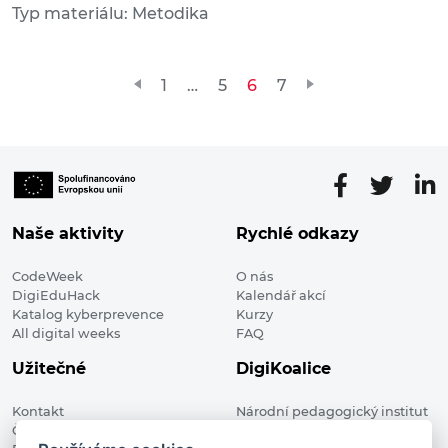
Typ materiálu: Metodika
Stránkování
1
…
5
6
7
příspěvků
Naše aktivity
Rychlé odkazy
CodeWeek
O nás
DigiEduHack
Kalendář akcí
Katalog kyberprevence
Kurzy
All digital weeks
FAQ
Užitečné
DigiKoalice
Kontakt
Národní pedagogický institut
Členské organizace
České republiky, DigiKoalice