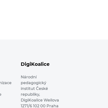
DigiKoalice
Národní
nizace
pedagogický
institut České
e
republiky,
DigiKoalice Weilova
1271/6 102 00 Praha