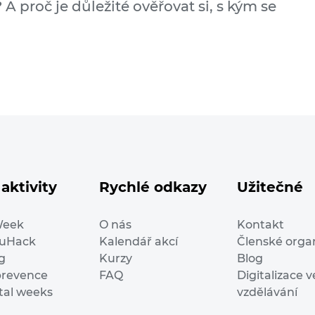
 A proč je důležité ověřovat si, s kým se
aktivity
Rychlé odkazy
Užitečné
Week
O nás
Kontakt
duHack
Kalendář akcí
Členské orga
g
Kurzy
Blog
prevence
FAQ
Digitalizace v
ital weeks
vzdělávání