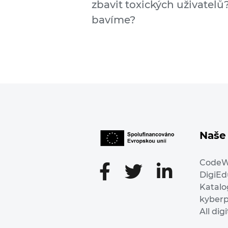
zbavit toxických uživatelů?
bavíme?
Naše 
Code
DigiE
Katalo
kyber
All dig