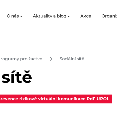
O nás
Aktuality a blog
Akce
Organi
rogramy pro žactvo
Sociální sítě
 sítě
prevence rizikové virtuální komunikace PdF UPOL