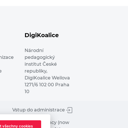
DigiKoalice
Národní
nizace
pedagogický
institut České
e
republiky,
DigiKoalice Weilova
1271/6 102 00 Praha
10
Vstup do administrace
tworks Executive Agency (now
t všechny cookies