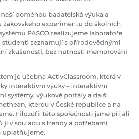
je naší doménou badatelská výuka a
atu žákovského experimentu do školních
 systému PASCO realizujeme laboratoře
e studenti seznamují s přírodovědnými
tní zkušenosti, bez nutnosti memorování
em je učebna ActivClassroom, která v
y interaktivní výuky – interaktivní
í systémy, výukové portály a další
ethean, kterou v České republice a na
me. Filozofii této společnosti jsme přijali
 ji v souladu s trendy a potřebami
 a uplatňujeme.