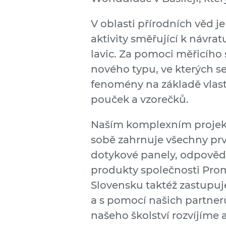
V oblasti přírodních věd 
aktivity směřující k návr
lavic. Za pomoci měřicího
nového typu, ve kterých s
fenomény na základě vlas
pouček a vzorečků.
Naším komplexním projekt
sobě zahrnuje všechny prvk
dotykové panely, odpovědn
produkty společnosti Prom
Slovensku taktéž zastupuje
a s pomocí našich partnerů
našeho školství rozvíjíme