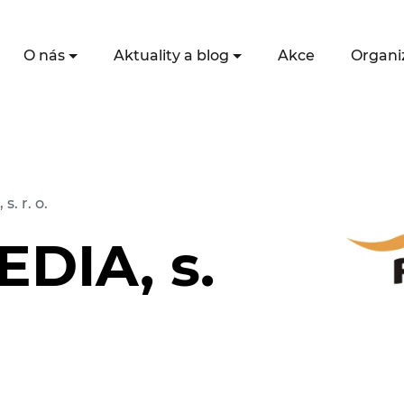
O nás
Aktuality a blog
Akce
Organi
. r. o.
DIA, s.