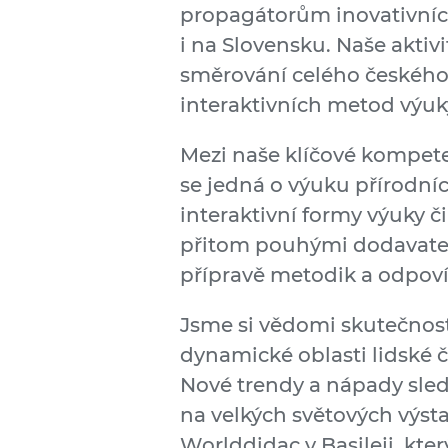
propagátorům inovativních
i na Slovensku. Naše aktiv
směrování celého českého š
interaktivních metod výuk
Mezi naše klíčové kompeten
se jedná o výuku přírodní
interaktivní formy výuky č
přitom pouhými dodavateli
přípravě metodik a odpoví
Jsme si vědomi skutečnosti
dynamické oblasti lidské 
Nové trendy a nápady sle
na velkých světových výst
Worlddidac v Basileji, kte