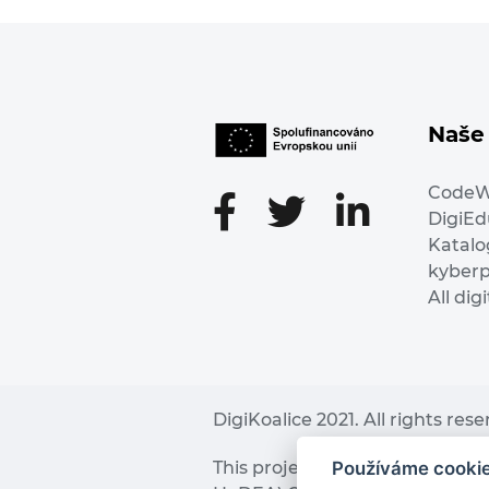
Naše 
Code
DigiE
Katalo
kyber
All dig
DigiKoalice 2021. All rights res
Používáme cooki
This project has received fu