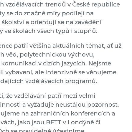
 vzdělávacích trendů v České republice
ity se do značné míry podílejí na
kolství a orientují se na zavádění
y ve školách všech typů i stupňů.
ce patří většina aktuálních témat, ať už
ch věd, polytechnickou výchovu,
i komunikaci v cizích jazycích. Nejsme
 vybavení, ale intenzivně se věnujeme
dajících vzdělávacích programů.
, že vzdělávání patří mezi velmi
činnosti a vyžaduje neustálou pozornost.
dujeme na zahraničních konferencích a
avách, jako jsou BETT v Londýně či
rých se pravidelně účastníme.