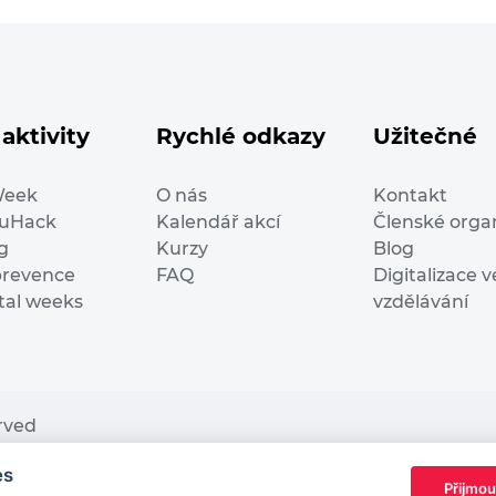
aktivity
Rychlé odkazy
Užitečné
Week
O nás
Kontakt
duHack
Kalendář akcí
Členské orga
g
Kurzy
Blog
prevence
FAQ
Digitalizace v
ital weeks
vzdělávání
erved
es
nding from the European Commission Innovation and Ne
Přijmou