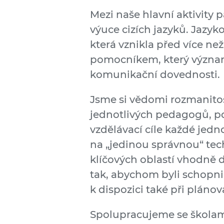
Mezi naše hlavní aktivity 
výuce cizích jazyků. Jazy
která vznikla před více než
pomocníkem, který význa
komunikační dovednosti.
Jsme si vědomi rozmanitos
jednotlivých pedagogů, po
vzdělávací cíle každé jedn
na „jedinou správnou“ tec
klíčových oblastí vhodně 
tak, abychom byli schopni
k dispozici také při plánov
Spolupracujeme se školami