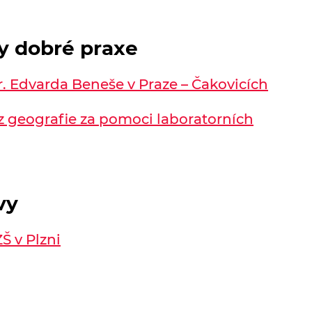
dy dobré praxe
. Edvarda Beneše v Praze – Čakovicích
 z geografie za pomoci laboratorních
vy
Š v Plzni