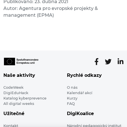
Publikováno: 23. dubna 2021
Autor: Agentura pro evropské projekty &
management (EPMA)
Naše aktivity
Rychlé odkazy
CodeWeek
O nás
DigiEduHack
Kalendář akcí
Katalog kyberprevence
Kurzy
All digital weeks
FAQ
Užitečné
DigiKoalice
Kontakt
Národní pedagogický institut