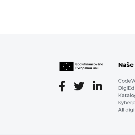
Naše 
Code
DigiE
Katalo
kyber
All dig