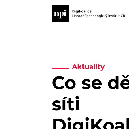
Aktuality
Co se dě
síti
DigiKoa