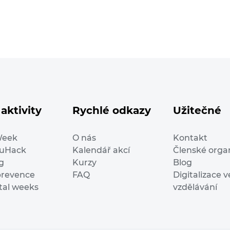
aktivity
Rychlé odkazy
Užitečné
Week
O nás
Kontakt
duHack
Kalendář akcí
Členské orga
g
Kurzy
Blog
prevence
FAQ
Digitalizace v
ital weeks
vzdělávání