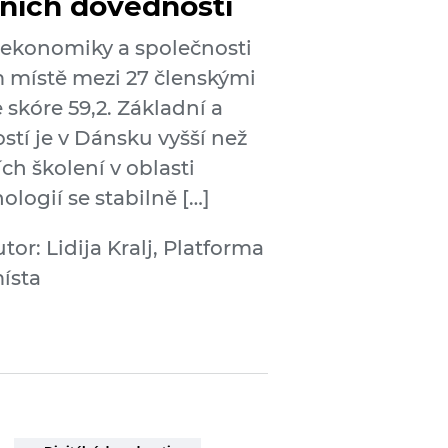
lních dovedností
 ekonomiky a společnosti
m místě mezi 27 členskými
e skóre 59,2. Základní a
stí je v Dánsku vyšší než
ch školení v oblasti
ogií se stabilně […]
tor: Lidija Kralj, Platforma
místa