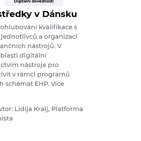
Digitální dovednosti
středky v Dánsku
ohlubování kvalifikace s
jednotlivců a organizací
ančních nástrojů. V
blasti digitální
ctvím nástroje pro
tivit v rámci programů
ch schémat EHP. Více
tor: Lidija Kralj, Platforma
místa