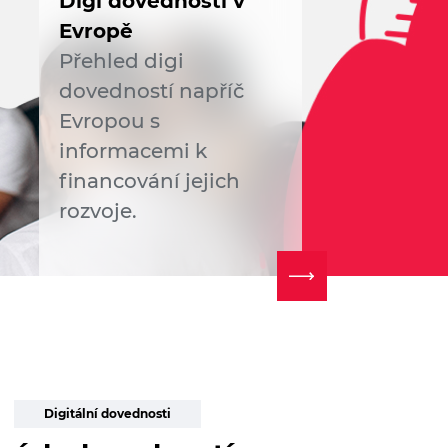
Digi dovednosti v
Evropě
Přehled digi
dovedností napříč
Evropou s
informacemi k
financování jejich
rozvoje.
Digitální dovednosti