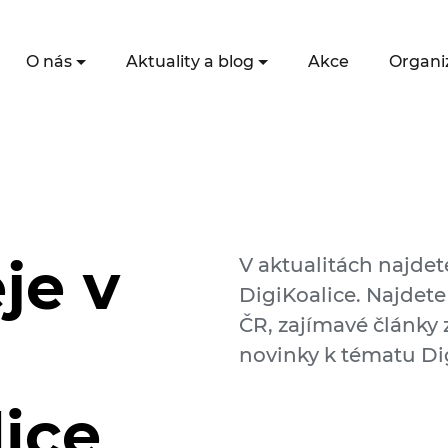
O nás
Aktuality a blog
Akce
Organi
je v
V aktualitách najdet
DigiKoalice. Najdete
ČR, zajímavé články z
novinky k tématu Dig
lice