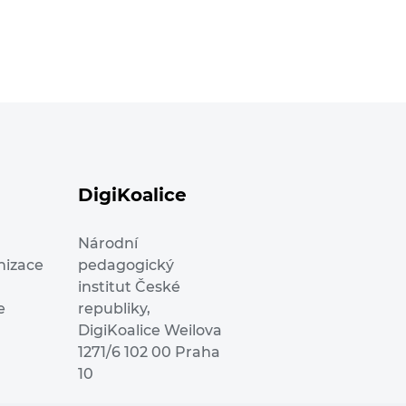
DigiKoalice
Národní
nizace
pedagogický
institut České
e
republiky,
DigiKoalice Weilova
1271/6 102 00 Praha
10