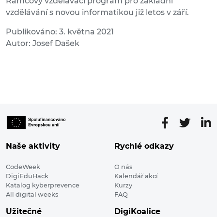
Rámcový vzdělávací program pro základní
vzdělávání s novou informatikou již letos v září.
Publikováno: 3. května 2021
Autor: Josef Dašek
Naše aktivity
Rychlé odkazy
CodeWeek
O nás
DigiEduHack
Kalendář akcí
Katalog kyberprevence
Kurzy
All digital weeks
FAQ
Užitečné
DigiKoalice