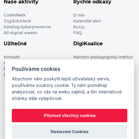
Naše aktivity
Rychlé odkazy
CodeWeek
O nás
DigiEduHack
Kalendář akcí
Katalog kyberprevence
Kurzy
All digital weeks
FAQ
Užitečné
DigiKoalice
Kontakt
Národní pedagogický institut
Členské organizace
České republiky, DigiKoalice
Používáme cookies
Blog
Weilova 1271/6 102 00 Praha 10
Digitalizace ve vzdělávání
Abychom vám poskytli lepší uživatelský servis,
používáme soubory cookie. Ty nám pomáhají
DigiKoalice 2021. All rights reserved
analyzovat, co vás na webu zajímá, a tím internetové
Vstup do administrace
stránky dále vylepšovat.
This project has received funding from the European
Commission Innovation and Networks Executive Agency (now
Přijmout všechny cookies
HaDEA) CEF TELECOM Calls 2019. This website reflects only the
author’s view. It does not represent the view of the European
Commission and the European Commission is not responsible
Nastavení Cookies
for any use that may be made of the information it contains.