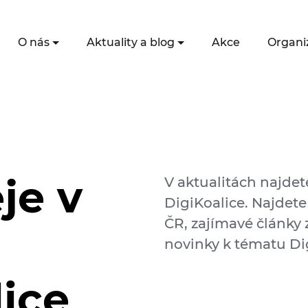
O nás
Aktuality a blog
Akce
Organi
je v
V aktualitách najdet
DigiKoalice. Najdete
ČR, zajímavé články z
novinky k tématu Dig
lice