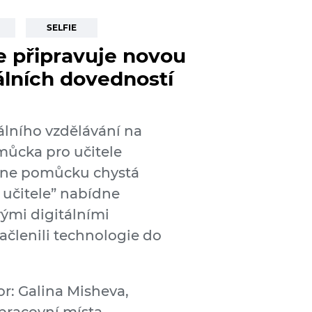
SELFIE
e připravuje novou
álních dovedností
álního vzdělávání na
můcka pro učitele
nline pomůcku chystá
 učitele” nabídne
ými digitálními
ačlenili technologie do
r: Galina Misheva,