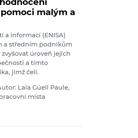
 hodnocení
m pomoci malým a
í a informací (ENISA)
ým a středním podnikům
zvyšovat úroveň jejich
pečnosti a tímto
a, jimž čelí.
utor: Laia Güell Paule,
 pracovní místa