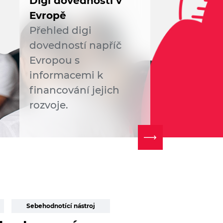
Digi dovednosti v
Evropě
Přehled digi
dovedností napříč
Evropou s
informacemi k
financování jejich
rozvoje.
Sebehodnotící nástroj