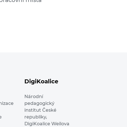
 pracovní místa
DigiKoalice
Národní
nizace
pedagogický
institut České
e
republiky,
DigiKoalice Weilova