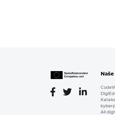
Naše 
Code
DigiE
Katalo
kyber
All dig