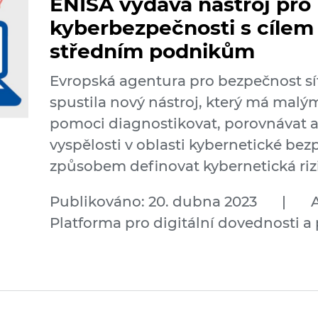
ENISA vydává nástroj pro
kyberbezpečnosti s cíle
středním podnikům
Evropská agentura pro bezpečnost sít
spustila nový nástroj, který má mal
pomoci diagnostikovat, porovnávat a 
vyspělosti v oblasti kybernetické bez
způsobem definovat kybernetická rizik
Publikováno: 20. dubna 2023
|
A
Platforma pro digitální dovednosti a