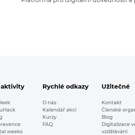
Platforma pro digitální dovednosti a
aktivity
Rychlé odkazy
Užitečné
Week
O nás
Kontakt
duHack
Kalendář akcí
Členské orga
g
Kurzy
Blog
prevence
FAQ
Digitalizace v
ital weeks
vzdělávání