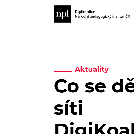
Aktuality
Co se dě
síti
DigiKoa