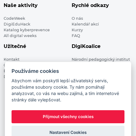
Naše aktivity
Rychlé odkazy
CodeWeek
O nás
DigiEduHack
Kalendář akcí
Katalog kyberprevence
Kurzy
All digital weeks
FAQ
Užitečné
DigiKoalice
Kontakt
Národní pedagogický institut
Členské organizace
České republiky, DigiKoalice
Používáme cookies
Blog
Weilova 1271/6 102 00 Praha 10
Digitalizace ve vzdělávání
Abychom vám poskytli lepší uživatelský servis,
používáme soubory cookie. Ty nám pomáhají
DigiKoalice 2021. All rights reserved
analyzovat, co vás na webu zajímá, a tím internetové
Vstup do administrace
stránky dále vylepšovat.
This project has received funding from the European
Commission Innovation and Networks Executive Agency (now
Přijmout všechny cookies
HaDEA) CEF TELECOM Calls 2019. This website reflects only the
author’s view. It does not represent the view of the European
Nastavení Cookies
Commission and the European Commission is not responsible