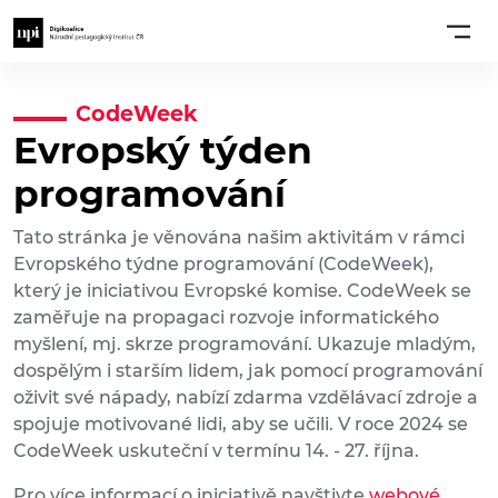
CodeWeek
Evropský týden
programování
Tato stránka je věnována našim aktivitám v rámci
Evropského týdne programování (CodeWeek),
který je iniciativou Evropské komise. CodeWeek se
zaměřuje na propagaci rozvoje informatického
myšlení, mj. skrze programování. Ukazuje mladým,
dospělým i starším lidem, jak pomocí programování
oživit své nápady, nabízí zdarma vzdělávací zdroje a
spojuje motivované lidi, aby se učili. V roce 2024 se
CodeWeek uskuteční v termínu 14. - 27. října.
Pro více informací o iniciativě navštivte
webové