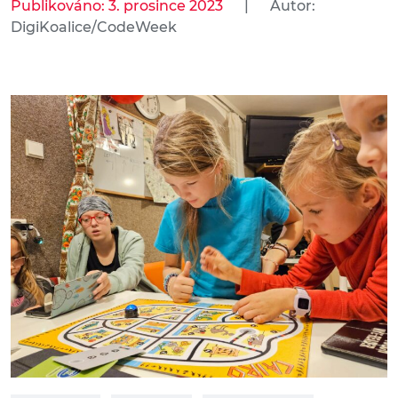
Publikováno: 3. prosince 2023
|
Autor:
DigiKoalice/CodeWeek