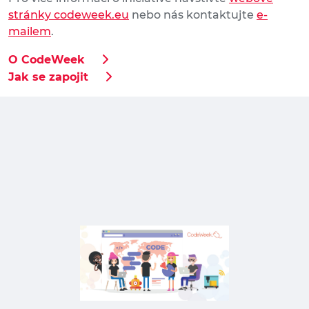
stránky codeweek.eu
nebo nás kontaktujte
e-
mailem
.
O CodeWeek
Jak se zapojit