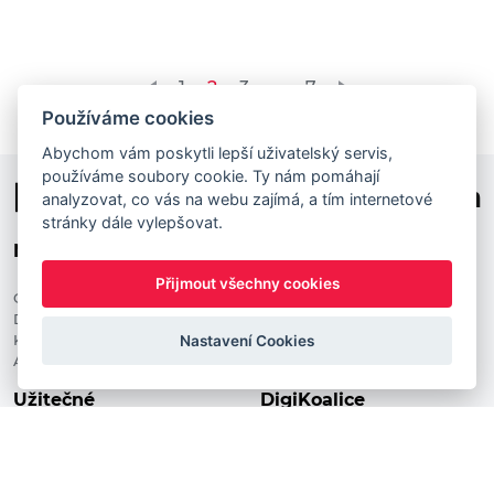
Stránkování
1
2
3
…
7
Používáme cookies
příspěvků
Abychom vám poskytli lepší uživatelský servis,
používáme soubory cookie. Ty nám pomáhají
analyzovat, co vás na webu zajímá, a tím internetové
stránky dále vylepšovat.
Naše aktivity
Rychlé odkazy
Přijmout všechny cookies
CodeWeek
O nás
DigiEduHack
Kalendář akcí
Katalog kyberprevence
Kurzy
Nastavení Cookies
All digital weeks
FAQ
Užitečné
DigiKoalice
Kontakt
Národní pedagogický institut
Členské organizace
České republiky, DigiKoalice
Blog
Weilova 1271/6 102 00 Praha 10