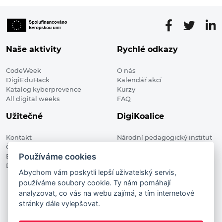
Naše aktivity
Rychlé odkazy
CodeWeek
O nás
DigiEduHack
Kalendář akcí
Katalog kyberprevence
Kurzy
All digital weeks
FAQ
Užitečné
DigiKoalice
Kontakt
Národní pedagogický institut
Členské organizace
České republiky, DigiKoalice
Používáme cookies
Blog
Weilova 1271/6 102 00 Praha 10
Digitalizace ve vzdělávání
Abychom vám poskytli lepší uživatelský servis,
používáme soubory cookie. Ty nám pomáhají
DigiKoalice 2021. All rights reserved
analyzovat, co vás na webu zajímá, a tím internetové
Vstup do administrace
stránky dále vylepšovat.
This project has received funding from the European