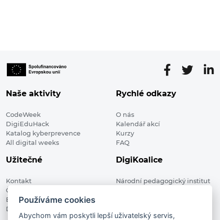
Naše aktivity
Rychlé odkazy
CodeWeek
O nás
DigiEduHack
Kalendář akcí
Katalog kyberprevence
Kurzy
All digital weeks
FAQ
Užitečné
DigiKoalice
Kontakt
Národní pedagogický institut
Členské organizace
České republiky, DigiKoalice
Používáme cookies
Blog
Weilova 1271/6 102 00 Praha 10
Digitalizace ve vzdělávání
Abychom vám poskytli lepší uživatelský servis,