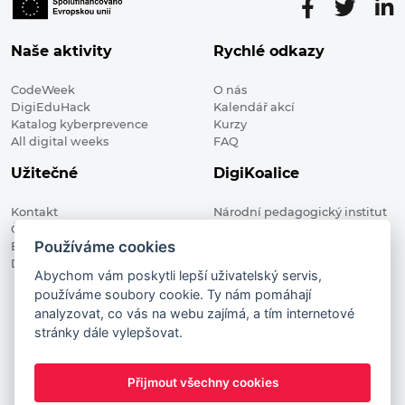
Naše aktivity
Rychlé odkazy
CodeWeek
O nás
DigiEduHack
Kalendář akcí
Katalog kyberprevence
Kurzy
All digital weeks
FAQ
Užitečné
DigiKoalice
Kontakt
Národní pedagogický institut
Členské organizace
České republiky, DigiKoalice
Používáme cookies
Blog
Weilova 1271/6 102 00 Praha 10
Digitalizace ve vzdělávání
Abychom vám poskytli lepší uživatelský servis,
používáme soubory cookie. Ty nám pomáhají
DigiKoalice 2021. All rights reserved
analyzovat, co vás na webu zajímá, a tím internetové
Vstup do administrace
stránky dále vylepšovat.
This project has received funding from the European
Commission Innovation and Networks Executive Agency (now
Přijmout všechny cookies
HaDEA) CEF TELECOM Calls 2019. This website reflects only the