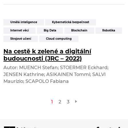
Umělá inteligence
Kybernetická bezpečnost
Internet věcí
Big Data
Blockchain
Robotika
Strojové učení
Cloud computing
Na cestě k zelené a digitální
budoucnosti (JRC – 2022)
Autor: MUENCH Stefan; STOERMER Eckhard;
JENSEN Kathrine; ASIKAINEN Tommi; SALVI
Maurizio; SCAPOLO Fabiana
Stránkování
1
2
3
příspěvků