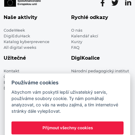
Naše aktivity
Rychlé odkazy
CodeWeek
O nás
DigiEduHack
Kalendář akcí
Katalog kyberprevence
Kurzy
All digital weeks
FAQ
Užitečné
DigiKoalice
Kontakt
Národní pedagogický institut
Členské organizace
České republiky, DigiKoalice
Používáme cookies
Blog
Weilova 1271/6 102 00 Praha 10
Digitalizace ve vzdělávání
Abychom vám poskytli lepší uživatelský servis,
používáme soubory cookie. Ty nám pomáhají
DigiKoalice 2021. All rights reserved
analyzovat, co vás na webu zajímá, a tím internetové
Vstup do administrace
stránky dále vylepšovat.
This project has received funding from the European
Commission Innovation and Networks Executive Agency (now
Přijmout všechny cookies
HaDEA) CEF TELECOM Calls 2019. This website reflects only the