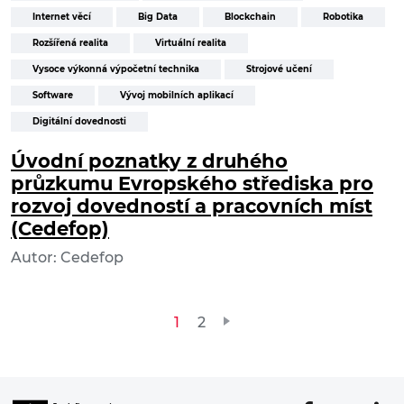
Internet věcí
Big Data
Blockchain
Robotika
Rozšířená realita
Virtuální realita
Vysoce výkonná výpočetní technika
Strojové učení
Software
Vývoj mobilních aplikací
Digitální dovednosti
Úvodní poznatky z druhého
průzkumu Evropského střediska pro
rozvoj dovedností a pracovních míst
(Cedefop)
Autor: Cedefop
Stránkování
1
2
příspěvků