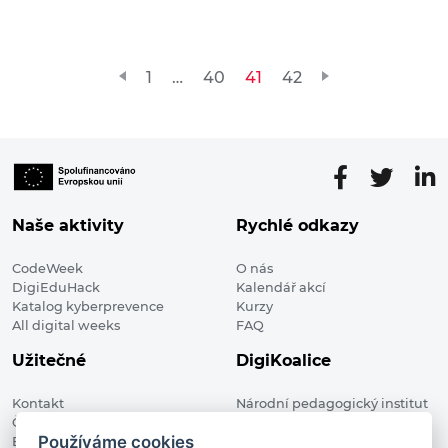
Stránkování
1
…
40
41
42
příspěvků
Naše aktivity
Rychlé odkazy
CodeWeek
O nás
DigiEduHack
Kalendář akcí
Katalog kyberprevence
Kurzy
All digital weeks
FAQ
Užitečné
DigiKoalice
Kontakt
Národní pedagogický institut
Členské organizace
České republiky, DigiKoalice
Používáme cookies
Blog
Weilova 1271/6 102 00 Praha 10