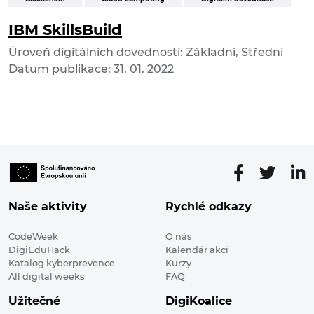
IBM SkillsBuild
Úroveň digitálních dovedností: Základní, Střední
Datum publikace: 31. 01. 2022
Naše aktivity
Rychlé odkazy
CodeWeek
O nás
DigiEduHack
Kalendář akcí
Katalog kyberprevence
Kurzy
All digital weeks
FAQ
Užitečné
DigiKoalice