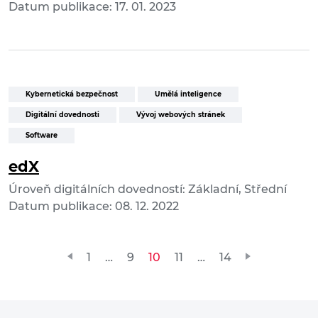
Datum publikace: 17. 01. 2023
Kybernetická bezpečnost
Umělá inteligence
Digitální dovednosti
Vývoj webových stránek
Software
edX
Úroveň digitálních dovedností: Základní, Střední
Datum publikace: 08. 12. 2022
Stránkování
1
…
9
10
11
…
14
příspěvků