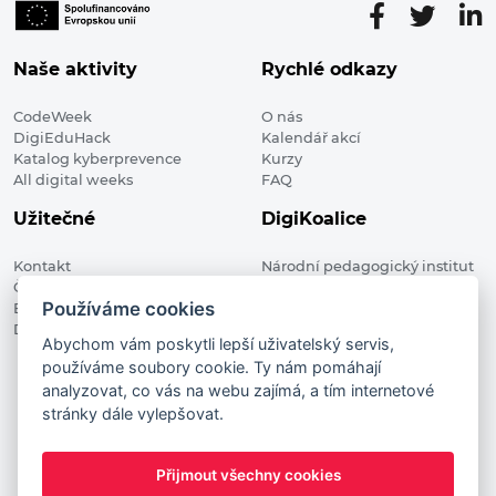
Naše aktivity
Rychlé odkazy
CodeWeek
O nás
DigiEduHack
Kalendář akcí
Katalog kyberprevence
Kurzy
All digital weeks
FAQ
Užitečné
DigiKoalice
Kontakt
Národní pedagogický institut
Členské organizace
České republiky, DigiKoalice
Používáme cookies
Blog
Weilova 1271/6 102 00 Praha 10
Digitalizace ve vzdělávání
Abychom vám poskytli lepší uživatelský servis,
používáme soubory cookie. Ty nám pomáhají
DigiKoalice 2021. All rights reserved
analyzovat, co vás na webu zajímá, a tím internetové
Vstup do administrace
stránky dále vylepšovat.
This project has received funding from the European
Commission Innovation and Networks Executive Agency (now
Přijmout všechny cookies
HaDEA) CEF TELECOM Calls 2019. This website reflects only the