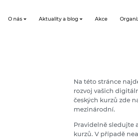
O nás
Aktuality a blog
Akce
Organi
Na této stránce naj
rozvoj vašich digitá
českých kurzů zde na
mezinárodní.
Pravidelně sledujte 
kurzů. V případě ne