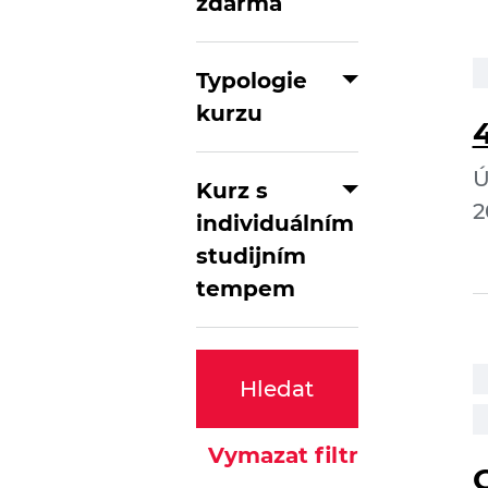
zdarma
Typologie
kurzu
Ú
Kurz s
2
individuálním
studijním
tempem
Hledat
Vymazat filtr