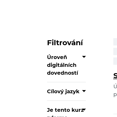
Filtrování
Úroveň
digitálních
dovedností
Ú
Cílový jazyk
p
Je tento kurz