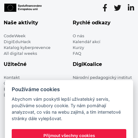
Naše aktivity
Rychlé odkazy
CodeWeek
O nás
DigiEduHack
Kalendář akcí
Katalog kyberprevence
Kurzy
All digital weeks
FAQ
Užitečné
DigiKoalice
Kontakt
Národní pedagogický institut
Členské organizace
České republiky, DigiKoalice
Používáme cookies
Blog
Weilova 1271/6 102 00 Praha 10
Digitalizace ve vzdělávání
Abychom vám poskytli lepší uživatelský servis,
používáme soubory cookie. Ty nám pomáhají
DigiKoalice 2021. All rights reserved
analyzovat, co vás na webu zajímá, a tím internetové
Vstup do administrace
stránky dále vylepšovat.
This project has received funding from the European
Commission Innovation and Networks Executive Agency (now
Přijmout všechny cookies