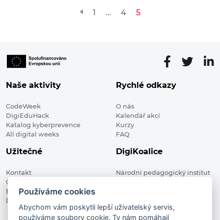
Stránkování
1
…
4
5
příspěvků
Naše aktivity
Rychlé odkazy
CodeWeek
O nás
DigiEduHack
Kalendář akcí
Katalog kyberprevence
Kurzy
All digital weeks
FAQ
Užitečné
DigiKoalice
Kontakt
Národní pedagogický institut
Členské organizace
České republiky, DigiKoalice
Používáme cookies
Blog
Weilova 1271/6 102 00 Praha 10
Digitalizace ve vzdělávání
Abychom vám poskytli lepší uživatelský servis,
používáme soubory cookie. Ty nám pomáhají