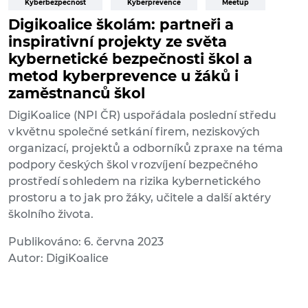
Kyberbezpečnost
Kyberprevence
Meetup
Digikoalice školám: partneři a
inspirativní projekty ze světa
kybernetické bezpečnosti škol a
metod kyberprevence u žáků i
zaměstnanců škol
DigiKoalice (NPI ČR) uspořádala poslední středu
v květnu společné setkání firem, neziskových
organizací, projektů a odborníků z praxe na téma
podpory českých škol v rozvíjení bezpečného
prostředí s ohledem na rizika kybernetického
prostoru a to jak pro žáky, učitele a další aktéry
školního života.
Publikováno: 6. června 2023
Autor: DigiKoalice