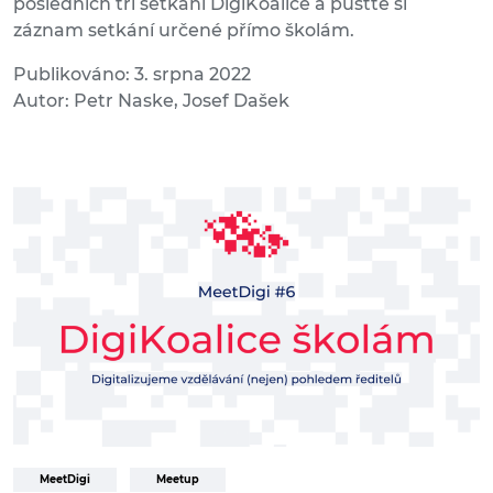
posledních tří setkání DigiKoalice a pusťte si
záznam setkání určené přímo školám.
Publikováno: 3. srpna 2022
Autor: Petr Naske, Josef Dašek
MeetDigi
Meetup