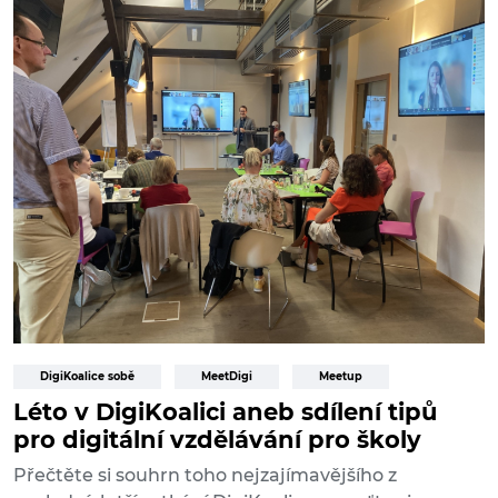
DigiKoalice sobě
MeetDigi
Meetup
Léto v DigiKoalici aneb sdílení tipů
pro digitální vzdělávání pro školy
Přečtěte si souhrn toho nejzajímavějšího z