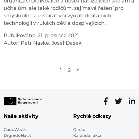
organizací DigiKoalice a hostů nabízejících školám a
učitelům, ale také rodičům, zajímavá řešení pro
smysluplné a inspirativní využití digitálních
technologií v rukách dětí a dospívajících.
Publikováno: 21. prosince 2021
Autor: Petr Naske, Josef Dašek
Stránkování
1
2
příspěvků
Naše aktivity
Rychlé odkazy
CodeWeek
O nás
DigiEduHack
Kalendář akcí