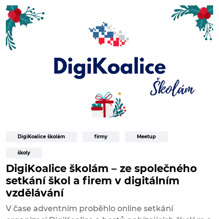
DigiKoalice školám
firmy
Meetup
školy
DigiKoalice školám – ze společného
setkání škol a firem v digitálním
vzdělávání
V čase adventním proběhlo online setkání