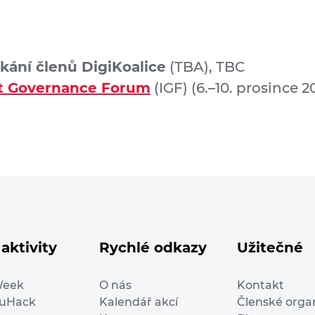
tkání členů DigiKoalice
(TBA), TBC
et Governance Forum
(IGF) (6.–10. prosince 
aktivity
Rychlé odkazy
Užitečné
Week
O nás
Kontakt
duHack
Kalendář akcí
Členské orga