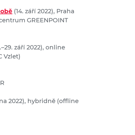
době
(14. září 2022), Praha
ční centrum GREENPOINT
a
.–29. září 2022), online
C Vzlet)
ČR
jna 2022), hybridně (offline