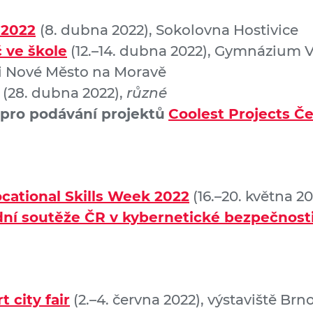
 2022
(8. dubna 2022), Sokolovna Hostivice
 ve škole
(12.–14. dubna 2022), Gymnázium
i Nové Město na Moravě
(28. dubna 2022),
různé
pro podávání projektů
Coolest Projects Č
cational Skills Week 2022
(16.–20. května 20
ní soutěže ČR v kybernetické bezpečnost
 city fair
(2.–4. června 2022), výstaviště Brn