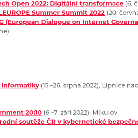
ech Open 2022: Digitální transformace
(6. 
ALEUROPE Summer Summit 2022
(20. červn
G (European Dialogue on Internet Govern
ine)
 informatiky
(15.–26. srpna 2022), Lipnice n
rnment 20:10
(6.–7. září 2022), Mikulov
árodní soutěže ČR v kybernetické bezpečno