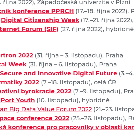
5. října 2022), Západočeská univerzita v Plzni
očník konference PPRCH
(17.–18. října 2022),
,
Digital Citizenship Week
(17.–21. října 2022)
nternet Forum (SIF)
(27. října 2022), hybridně
rtron 2022
(31. října – 3. listopadu), Praha
tal Week
(31. října – 6. listopadu), Praha
Secure and Innovative Digital Future
(3.–4
rmatiky 2022
(7.–18. listopadu), celá ČR
eativní byrokracie 2022
(7.–9. listopadu), Pr
 Port Youth
(10. listopadu), hybridně
an Big Data Value Forum 2022
(21.–23. listo
pace conference 2022
(25.–26. listopadu), 
ká konference pro pracovníky v oblasti ka