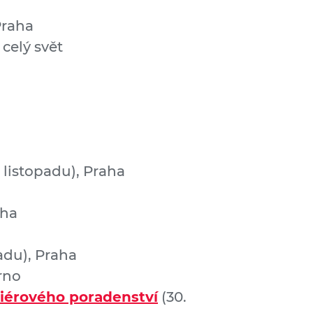
 Praha
, celý svět
. listopadu), Praha
aha
padu), Praha
Brno
riérového poradenství
(30.