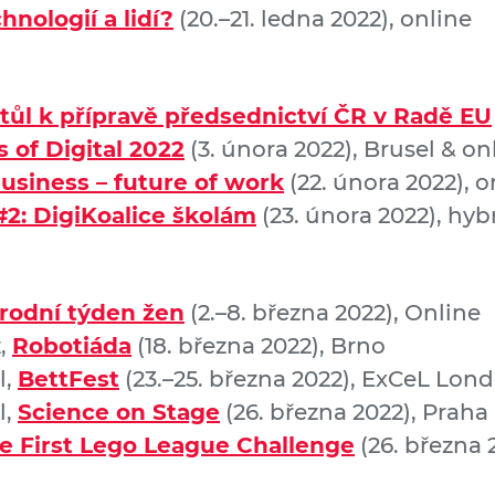
nologií a lidí?
(20.–21. ledna 2022), online
stůl k přípravě předsednictví ČR v Radě EU
 of Digital 2022
(3. února 2022), Brusel & on
usiness – future of work
(22. února 2022),
o
#2: DigiKoalice školám
(23. února 2022), hyb
rodní týden žen
(2.–8. března 2022), Online
,
Robotiáda
(18. března 2022), Brno
l,
BettFest
(23.–25. března 2022), ExCeL Lon
l,
Science on Stage
(26. března 2022), Praha
le First Lego League Challenge
(26. března 