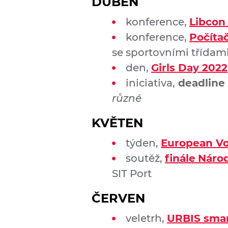
DUBEN
konference,
Libcon
konference,
Počítač
se sportovními třídam
den,
Girls Day 2022
iniciativa,
deadline 
různé
KVĚTEN
týden,
European Vo
soutěž,
finále
Národ
SIT Port
ČERVEN
veletrh,
URBIS smart