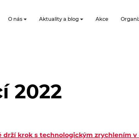
O nás
Aktuality a blog
Akce
Organi
í 2022
é drží krok s technologickým zrychlením v