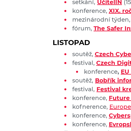
setkání,
UčitelIN
(1
konference,
XIX. r
mezinárodní týden
fórum,
The Safer I
LISTOPAD
soutěž,
Czech Cybe
festival,
Czech Digi
konference
,
EU 
soutěž,
Bobřík info
festival,
Festival kr
konference,
Future
kofnerence,
Europe
konference,
Cybers
konference,
Evrops