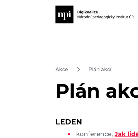
Akce
Plán akcí
Plán akc
LEDEN
konference,
Jak lid