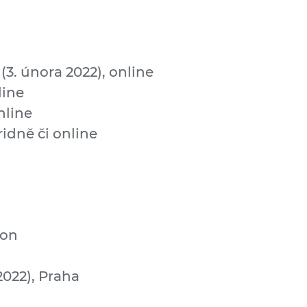
(3. února 2022), online
line
nline
ridně či online
don
2022), Praha