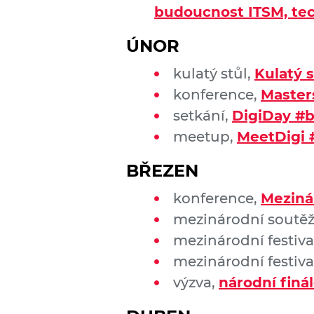
budoucnost ITSM, tech
ÚNOR
kulatý stůl,
Kulatý 
konference,
Masters
setkání,
DigiDay #b
meetup,
MeetDigi 
BŘEZEN
konference,
Meziná
mezinárodní soutěž
mezinárodní festiva
mezinárodní festiva
výzva,
národní finá