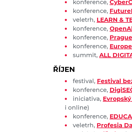
konference,
CyberC
konference,
Future
veletrh,
LEARN & T
konference,
OpenAl
konference,
Prague
konference,
Europe
summit,
ALL DIGIT
ŘÍJEN
festival,
Festival b
konference,
DigiSE
iniciativa,
Evropský
i online)
konference,
EDUCA
veletrh,
Profesia D