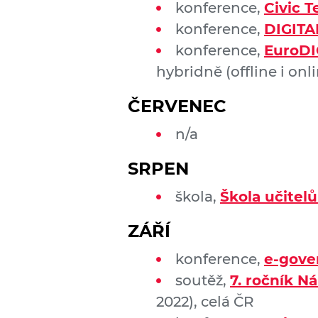
konference,
Civic T
konference,
DIGIT
konference,
EuroDI
hybridně (offline i onl
ČERVENEC
n/a
SRPEN
škola,
Škola učitelů
ZÁŘÍ
konference,
e-gove
soutěž,
7. ročník N
2022), celá ČR