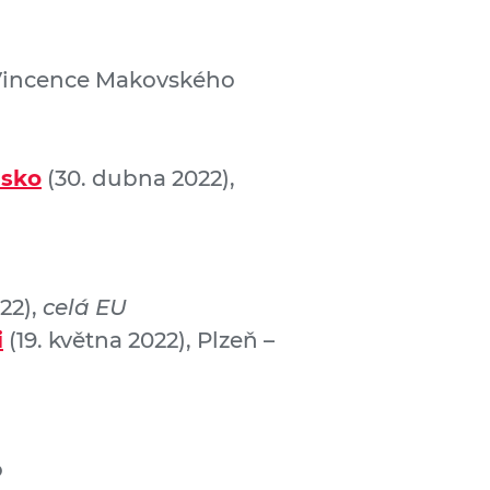
 Vincence Makovského
esko
(30. dubna 2022),
22),
celá EU
i
(19. května 2022), Plzeň –
o