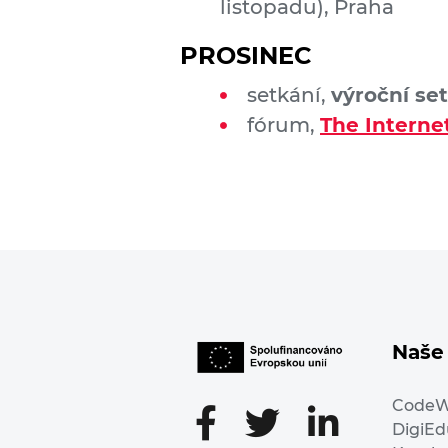
listopadu), Praha
PROSINEC
setkání,
výroční se
fórum,
The Intern
Naše 
Code
DigiE