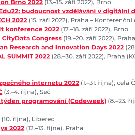
on Brno 2022
(13.–15. září 2022), Brno
Edu22: budoucnost vzdělávání v digitální 
ECH 2022
(15. září 2022), Praha – Konferen
t konference 2022
(17.–18. září 2022), Brno
 CityData Congress
(19.–20. září 2022), Prah
an Research and Innovation Days 2022
(28
AL SUMMIT 2022
(28.–30. září 2022), Praha (K
ezpečného internetu 2022
(1.–31. října), celá 
Č
(3.–4. října), Seč
 týden programování (Codeweek)
(8.–23. ří
(10. října), Liberec
ays 2022
(12.–13. října), Praha