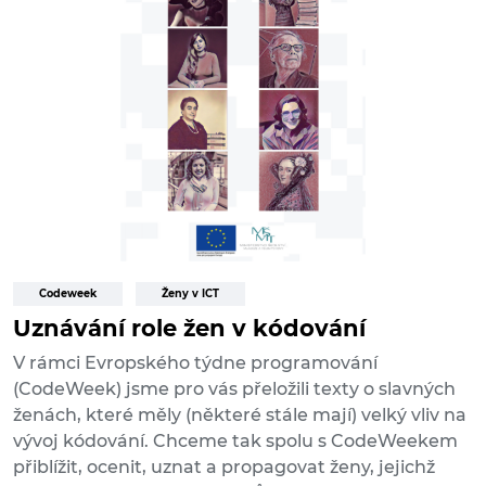
Codeweek
Ženy v ICT
Uznávání role žen v kódování
V rámci Evropského týdne programování
(CodeWeek) jsme pro vás přeložili texty o slavných
ženách, které měly (některé stále mají) velký vliv na
vývoj kódování. Chceme tak spolu s CodeWeekem
přiblížit, ocenit, uznat a propagovat ženy, jejichž