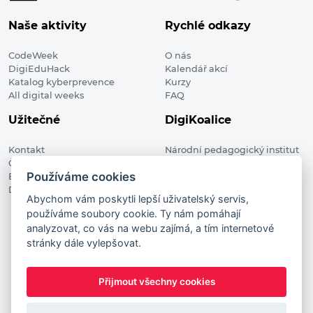
Naše aktivity
Rychlé odkazy
CodeWeek
O nás
DigiEduHack
Kalendář akcí
Katalog kyberprevence
Kurzy
All digital weeks
FAQ
Užitečné
DigiKoalice
Kontakt
Národní pedagogický institut
Členské organizace
České republiky, DigiKoalice
Používáme cookies
Blog
Weilova 1271/6 102 00 Praha 10
Digitalizace ve vzdělávání
Abychom vám poskytli lepší uživatelský servis,
používáme soubory cookie. Ty nám pomáhají
DigiKoalice 2021. All rights reserved
analyzovat, co vás na webu zajímá, a tím internetové
Vstup do administrace
stránky dále vylepšovat.
This project has received funding from the European
Commission Innovation and Networks Executive Agency (now
Přijmout všechny cookies
HaDEA) CEF TELECOM Calls 2019. This website reflects only the
author’s view. It does not represent the view of the European