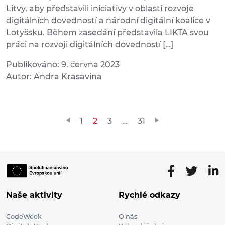
Litvy, aby představili iniciativy v oblasti rozvoje
digitálních dovedností a národní digitální koalice v
Lotyšsku. Během zasedání představila LIKTA svou
práci na rozvoji digitálních dovedností […]
Publikováno: 9. června 2023
Autor: Andra Krasavina
Stránkování
1
2
3
…
31
příspěvků
Naše aktivity
Rychlé odkazy
CodeWeek
O nás