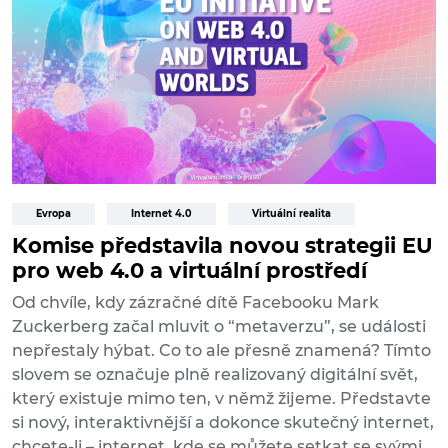
Evropa
Internet 4.0
Virtuální realita
Komise představila novou strategii EU
pro web 4.0 a virtuální prostředí
Od chvíle, kdy zázračné dítě Facebooku Mark
Zuckerberg začal mluvit o “metaverzu”, se události
nepřestaly hýbat. Co to ale přesně znamená? Tímto
slovem se označuje plně realizovaný digitální svět,
který existuje mimo ten, v němž žijeme. Představte
si nový, interaktivnější a dokonce skutečný internet,
chcete-li – internet, kde se můžete setkat se svými