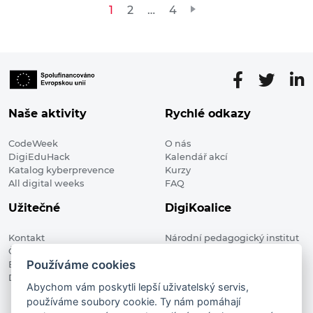
Stránkování
1
2
…
4
příspěvků
Naše aktivity
Rychlé odkazy
CodeWeek
O nás
DigiEduHack
Kalendář akcí
Katalog kyberprevence
Kurzy
All digital weeks
FAQ
Užitečné
DigiKoalice
Kontakt
Národní pedagogický institut
Členské organizace
České republiky, DigiKoalice
Používáme cookies
Blog
Weilova 1271/6 102 00 Praha 10
Digitalizace ve vzdělávání
Abychom vám poskytli lepší uživatelský servis,
používáme soubory cookie. Ty nám pomáhají