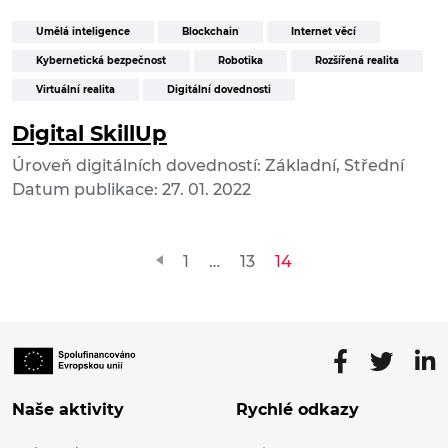
Umělá inteligence
Blockchain
Internet věcí
Kybernetická bezpečnost
Robotika
Rozšířená realita
Virtuální realita
Digitální dovednosti
Digital SkillUp
Úroveň digitálních dovedností: Základní, Střední
Datum publikace: 27. 01. 2022
Stránkování
1
…
13
14
příspěvků
Naše aktivity
Rychlé odkazy