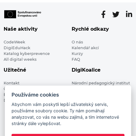
Naše aktivity
Rychlé odkazy
CodeWeek
O nás
DigiEduHack
Kalendář akcí
Katalog kyberprevence
Kurzy
All digital weeks
FAQ
Užitečné
DigiKoalice
Kontakt
Národní pedagogický institut
Členské organizace
České republiky, DigiKoalice
Používáme cookies
Blog
Weilova 1271/6 102 00 Praha 10
Digitalizace ve vzdělávání
Abychom vám poskytli lepší uživatelský servis,
používáme soubory cookie. Ty nám pomáhají
DigiKoalice 2021. All rights reserved
analyzovat, co vás na webu zajímá, a tím internetové
Vstup do administrace
stránky dále vylepšovat.
This project has received funding from the European