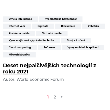
Umělá inteligence
Kybernetická bezpečnost
Internet věcí
Big Data
Blockchain
Robotika
Rozšířená realita
Virtuální realita
Vysoce výkonná výpočetní technika
Strojové učení
Cloud computing
Software
Vývoj mobilních aplikací
Mikroelektronika
Deset nejpalčivějších technologií z
roku 2021
Autor: World Economic Forum
Stránkování
1
2
příspěvků