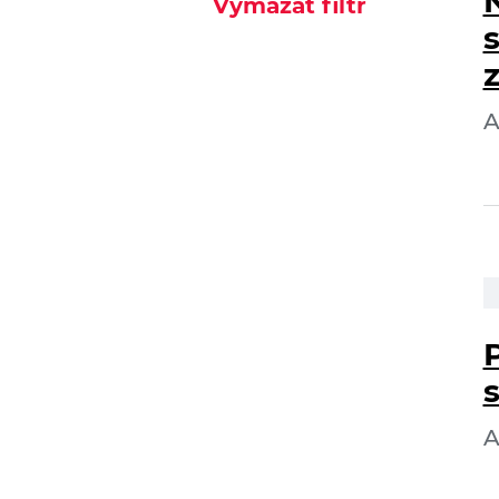
Vymazat filtr
A
A