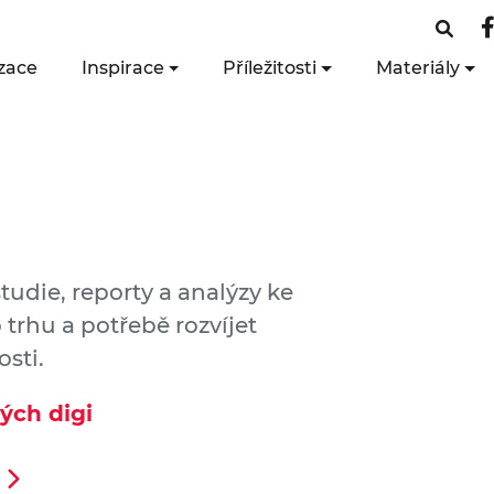
zace
Inspirace
Příležitosti
Materiály
studie, reporty a analýzy ke
rhu a potřebě rozvíjet
osti.
ých digi