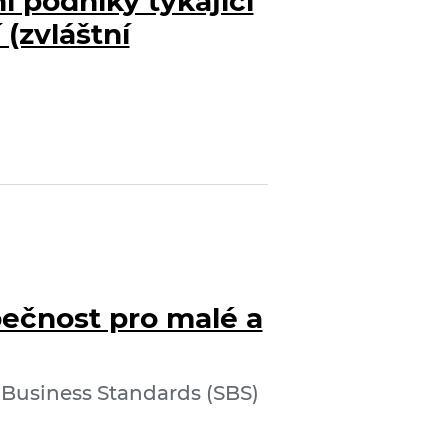
í podniky týkající
(zvláštní
ečnost pro malé a
 Business Standards (SBS)