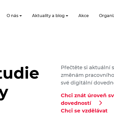
O nás
Aktuality a blog
Akce
Organi
tudie
Přečtěte si aktuální 
změnám pracovního t
své digitální dovedn
y
Chci znát úroveň sv
dovedností
Chci se vzdělávat