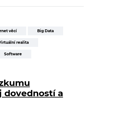
rnet věcí
Big Data
Virtuální realita
Software
ůzkumu
j dovedností a