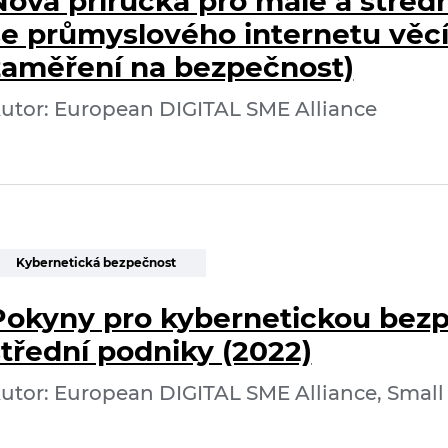
Nová příručka pro malé a středn
se průmyslového internetu věcí 
zaměření na bezpečnost)
utor: European DIGITAL SME Alliance
Kybernetická bezpečnost
Pokyny pro kybernetickou bezp
střední podniky (2022)
utor: European DIGITAL SME Alliance, Small