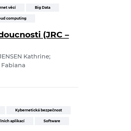
rnet věcí
Big Data
oud computing
udoucnosti (JRC –
JENSEN Kathrine;
 Fabiana
Kybernetická bezpečnost
lních aplikací
Software