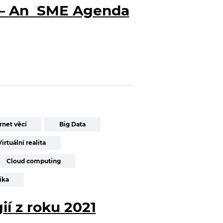
e – An SME Agenda
rnet věcí
Big Data
Virtuální realita
Cloud computing
ika
ií z roku 2021