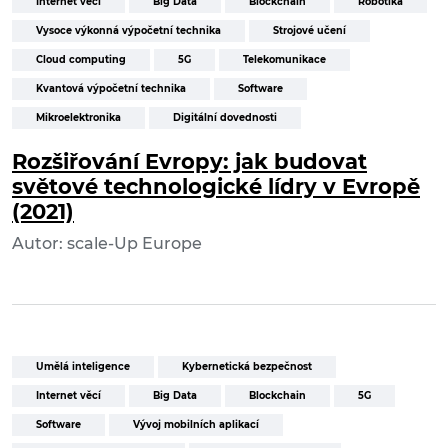
Internet věcí
Big Data
Blockchain
Robotika
Vysoce výkonná výpočetní technika
Strojové učení
Cloud computing
5G
Telekomunikace
Kvantová výpočetní technika
Software
Mikroelektronika
Digitální dovednosti
Rozšiřování Evropy: jak budovat
světové technologické lídry v Evropě
(2021)
Autor: scale-Up Europe
Umělá inteligence
Kybernetická bezpečnost
Internet věcí
Big Data
Blockchain
5G
Software
Vývoj mobilních aplikací