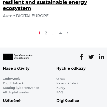
resilient and sustainable energy
ecosystem
Autor: DIGITALEUROPE
Stránkování
1
2
…
4
příspěvků
Naše aktivity
Rychlé odkazy
CodeWeek
O nás
DigiEduHack
Kalendář akcí
Katalog kyberprevence
Kurzy
All digital weeks
FAQ
Užitečné
DigiKoalice