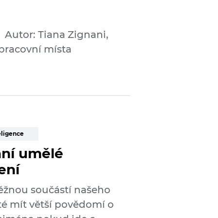
Autor: Tiana Zignani,
 pracovní místa
eligence
ání umělé
ení
běžnou součástí našeho
té mít větší povědomí o