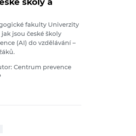
eské školy a
ogické fakulty Univerzity
jak jsou české školy
ence (AI) do vzdělávání –
žáků.
tor: Centrum prevence
P