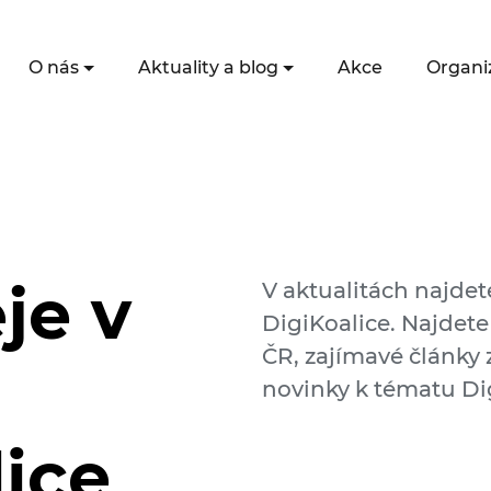
O nás
Aktuality a blog
Akce
Organi
je v
V aktualitách najdet
DigiKoalice. Najdete
ČR, zajímavé články z
novinky k tématu Dig
lice