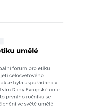
etiku umělé
bální fórum pro etiku
ijetí celosvětového
 akce byla uspořádána v
tvím Rady Evropské unie
to prvního ročníku se
členění ve světě umělé