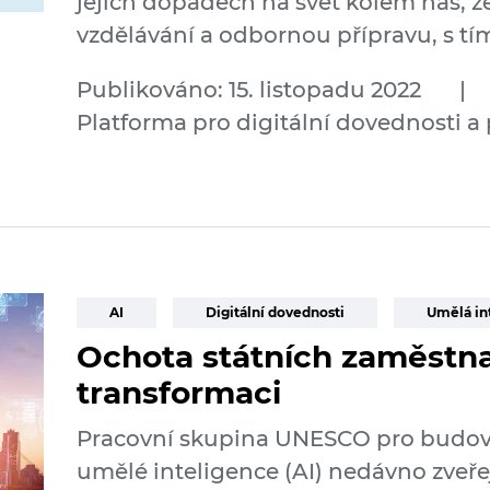
jejich dopadech na svět kolem nás, 
vzdělávání a odbornou přípravu, s tím
Publikováno: 15. listopadu 2022
|
Platforma pro digitální dovednosti a
AI
Digitální dovednosti
Umělá in
Ochota státních zaměstna
transformaci
Pracovní skupina UNESCO pro budován
umělé inteligence (AI) nedávno zveře