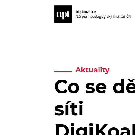
Aktuality
Co se dě
síti
DigiKoa