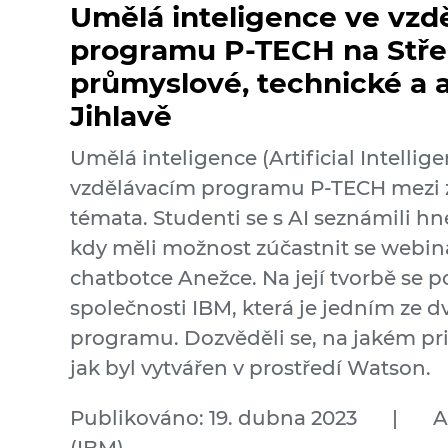
Umělá inteligence ve vzd
programu P-TECH na Stře
průmyslové, technické a 
Jihlavě
Umělá inteligence (Artificial Intellige
vzdělávacím programu P-TECH mezi zá
témata. Studenti se s AI seznámili h
kdy měli možnost zúčastnit se webin
chatbotce Anežce. Na její tvorbě se po
společnosti IBM, která je jedním ze 
programu. Dozvěděli se, na jakém pr
jak byl vytvářen v prostředí Watson.
Publikováno: 19. dubna 2023
|
A