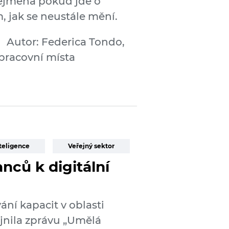
zejména pokud jde o
, jak se neustále mění.
Autor: Federica Tondo,
 pracovní místa
teligence
Veřejný sektor
nců k digitální
í kapacit v oblasti
jnila zprávu „Umělá