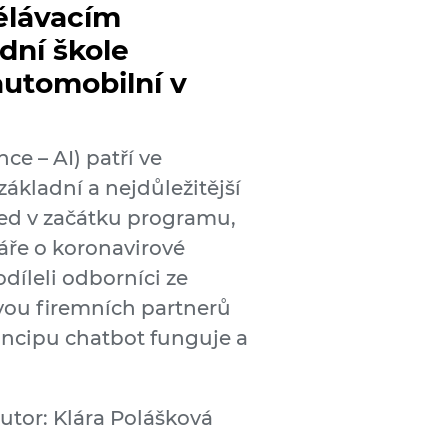
ělávacím
dní škole
automobilní v
nce – AI) patří ve
kladní a nejdůležitější
ned v začátku programu,
áře o koronavirové
díleli odborníci ze
dvou firemních partnerů
incipu chatbot funguje a
utor: Klára Polášková