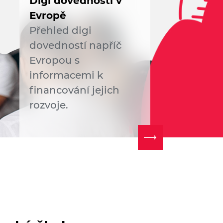
Digi dovednosti v
Evropě
Přehled digi
dovedností napříč
Evropou s
informacemi k
financování jejich
rozvoje.