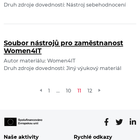
Druh zdroje dovedností: Nástroj sebehodnocení
Soubor nástrojů pro zaměstnanost
Women4IT
Autor materiálu: Women4IT
Druh zdroje dovedností: Jiný výukový materiál
Stránkování
1
…
10
11
12
příspěvků
Naše aktivity
Rychlé odkazy