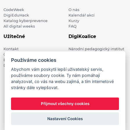
CodeWeek
O nás
DigiEduHack
Kalendář akcí
Katalog kyberprevence
Kurzy
All digital weeks
FAQ
Užitečné
DigiKoalice
Kontakt
Národní pedagogický institut
Členské organizace
České republiky, DigiKoalice
Používáme cookies
Blog
Weilova 1271/6 102 00 Praha 10
Digitalizace ve vzdělávání
Abychom vám poskytli lepší uživatelský servis,
používáme soubory cookie. Ty nám pomáhají
DigiKoalice 2021. All rights reserved
analyzovat, co vás na webu zajímá, a tím internetové
Vstup do administrace
stránky dále vylepšovat.
This project has received funding from the European
Commission Innovation and Networks Executive Agency (now
Přijmout všechny cookies
HaDEA) CEF TELECOM Calls 2019. This website reflects only the
author’s view. It does not represent the view of the European
Commission and the European Commission is not responsible
Nastavení Cookies
for any use that may be made of the information it contains.