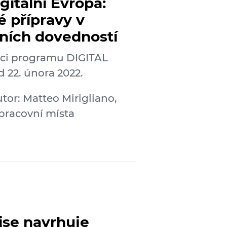
gitální Evropa:
 přípravy v
lních dovedností
mci programu DIGITAL
d 22. února 2022.
tor: Matteo Mirigliano,
 pracovní místa
ise navrhuje