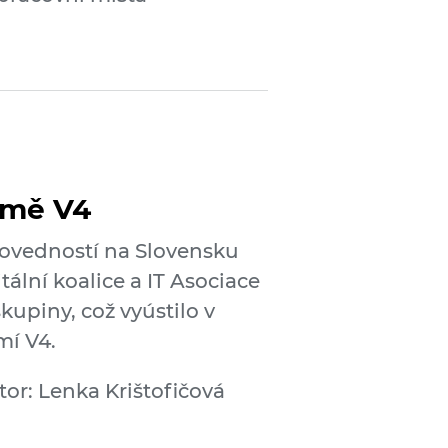
země V4
dovedností na Slovensku
tální koalice a IT Asociace
kupiny, což vyústilo v
mí V4.
tor: Lenka Krištofičová