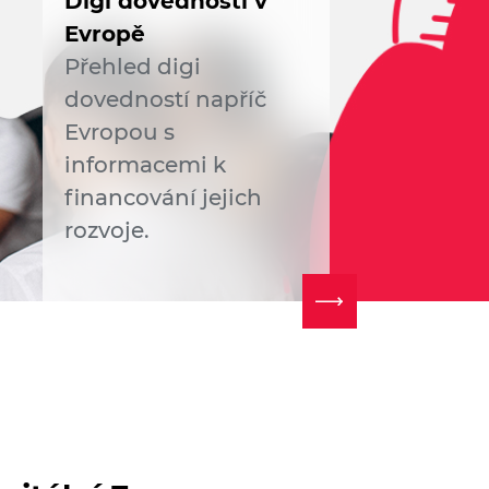
Digi dovednosti v
Evropě
Přehled digi
dovedností napříč
Evropou s
informacemi k
financování jejich
rozvoje.