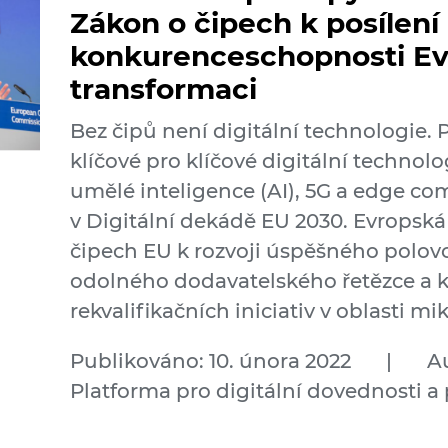
Zákon o čipech k posílení
konkurenceschopnosti Evr
transformaci
Bez čipů není digitální technologie. 
klíčové pro klíčové digitální technol
umělé inteligence (AI), 5G a edge co
v Digitální dekádě EU 2030. Evropsk
čipech EU k rozvoji úspěšného polo
odolného dodavatelského řetězce a k
rekvalifikačních iniciativ v oblasti mi
Publikováno: 10. února 2022
|
Au
Platforma pro digitální dovednosti a