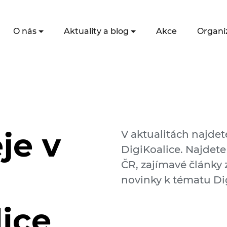
O nás
Aktuality a blog
Akce
Organi
je v
V aktualitách najdet
DigiKoalice. Najdete
ČR, zajímavé články z
novinky k tématu Dig
lice