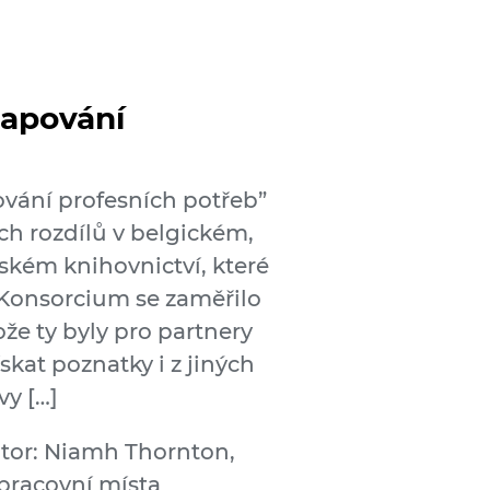
mapování
ování profesních potřeb”
ch rozdílů v belgickém,
ském knihovnictví, které
. Konsorcium se zaměřilo
že ty byly pro partnery
skat poznatky i z jiných
vy […]
tor: Niamh Thornton,
 pracovní místa