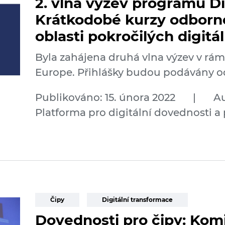
2. vlna výzev programu Di
Krátkodobé kurzy odborné
oblasti pokročilých digitá
Byla zahájena druhá vlna výzev v rá
Europe. Přihlášky budou podávány o
Publikováno: 15. února 2022
|
Au
Platforma pro digitální dovednosti a
Čipy
Digitální transformace
Dovednosti pro čipy: Kom