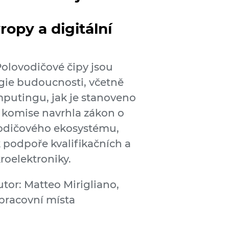
opy a digitální
Polovodičové čipy jsou
ogie budoucnosti, včetně
mputingu, jak je stanoveno
á komise navrhla zákon o
vodičového ekosystému,
 podpoře kvalifikačních a
kroelektroniky.
tor: Matteo Mirigliano,
 pracovní místa