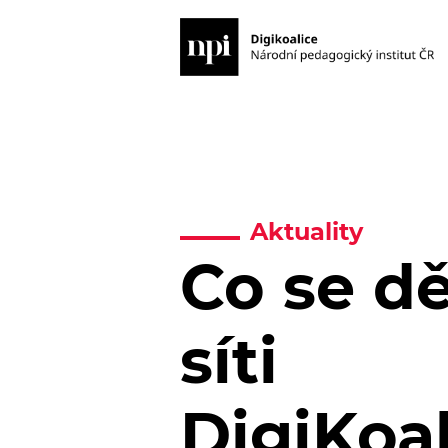
Aktuality
Co se dě
síti
DigiKoa